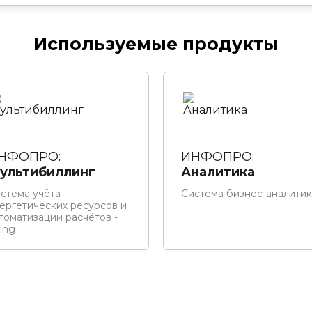
Используемые продукты
НФОПРО:
ИНФОПРО:
ультибиллинг
Аналитика
стема учёта
Система бизнес-аналити
ергетических ресурсов и
томатизации расчётов -
ling