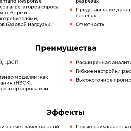
emand Response:
разрезах
сов агрегаторов спроса
Представление данны
м отборе и
панелях
потребителями,
в базовой нагрузки,
Отчетность
Преимущества
Э, ЦЗСП,
Расширенная аналит
Гибкие настройки рас
знес-моделям: как
Высокоточное прогн
ания (НЭСК),
регатор спроса или
Эффекты
 за счет качественной
Повышения качества 