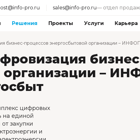
ost@info-pro.ru
sales@info-pro.ru
— отдел продаж
ы
Решения
Проекты
Услуги
Карьера
ия бизнес-процессов энергосбытовой организации – ИНФО
фровизация бизнес
 организации – ИН
госбыт
мплекс цифровых
 на единой
от закупки
ктроэнергии и
электроэнергии