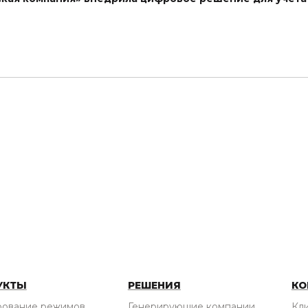
УКТЫ
РЕШЕНИЯ
КО
рование режимов
Генерирующие компании
Кл