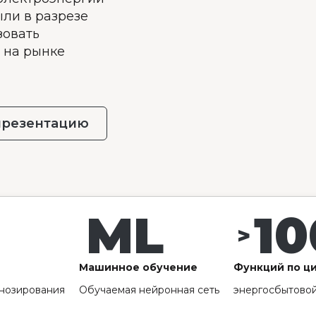
ыли в разрезе
зовать
 на рынке
презентацию
ML
10
>
Машинное обучение
Функций по ц
гнозирования
Обучаемая нейронная сеть
энергосбытовой