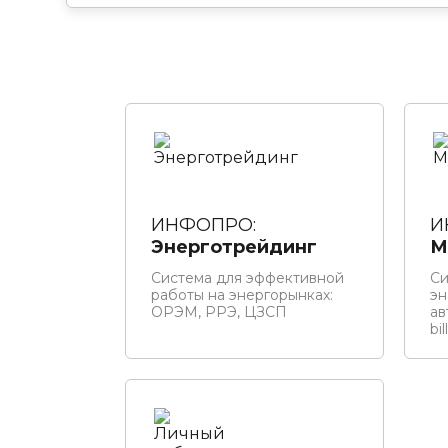
ИНФОПРО:
И
Энерготрейдинг
М
Система для эффективной
Си
работы на энергорынках:
эн
ОРЭМ, РРЭ, ЦЗСП
ав
bil