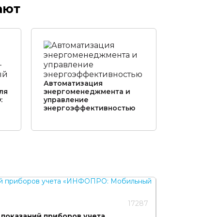
ают
Автоматизация
ля
энергоменеджмента и
:
управление
энергоэффективностью
17287
 показаний приборов учета