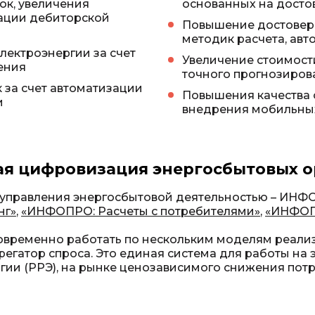
ок, увеличения
основанных на досто
ации дебиторской
Повышение достоверн
методик расчета, ав
лектроэнергии за счет
Увеличение стоимост
ения
точного прогнозиров
 за счет автоматизации
Повышения качества 
и
внедрения мобильных
я цифровизация энергосбытовых 
управления энергосбытовой деятельностью – ИНФО
нг»
,
«ИНФОПРО: Расчеты с потребителями»
,
«ИНФОП
ременно работать по нескольким моделям реализ
регатор спроса. Это единая система для работы на
ии (РРЭ), на рынке ценозависимого снижения пот