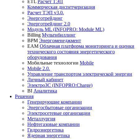
ETL
Расчет ТЭП
Коммерческая диспетчеризация
Расчет ТЭП v3.0.
Энерготрейдинг
Энерготрейдинг 2.0
Модуль ML (INFOPRO: Module ML)
Billing
Мультибиллинг
BPM
Энергоменеджмент
EAM
Облачная платформа мониторинга и оценки
технического состояния энергетического
оборудования
Мобильные технологии
Mobile
Mobile 2.0.
Управление транспортом электрической энергии
Личный кабинет
ЭлектроЗС (INFOPRO:Charge)
BI
Аналитика
Решения
Генерирующие компании
Энергосбытовые организации
Электросетевые организации
Металлургия
Нефтегазовые компании
Гидроэнергетика
Ядерная энергетика