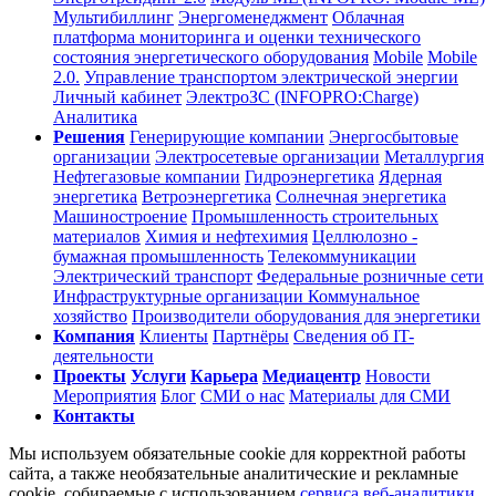
Мультибиллинг
Энергоменеджмент
Облачная
платформа мониторинга и оценки технического
состояния энергетического оборудования
Mobile
Mobile
2.0.
Управление транспортом электрической энергии
Личный кабинет
ЭлектроЗС (INFOPRO:Charge)
Аналитика
Решения
Генерирующие компании
Энергосбытовые
организации
Электросетевые организации
Металлургия
Нефтегазовые компании
Гидроэнергетика
Ядерная
энергетика
Ветроэнергетика
Солнечная энергетика
Машиностроение
Промышленность строительных
материалов
Химия и нефтехимия
Целлюлозно -
бумажная промышленность
Телекоммуникации
Электрический транспорт
Федеральные розничные сети
Инфраструктурные организации
Коммунальное
хозяйство
Производители оборудования для энергетики
Компания
Клиенты
Партнёры
Сведения об IT-
деятельности
Проекты
Услуги
Карьера
Медиацентр
Новости
Мероприятия
Блог
СМИ о нас
Материалы для СМИ
Контакты
Мы используем обязательные cookie для корректной работы
сайта, а также необязательные аналитические и рекламные
cookie, собираемые с использованием
сервиса веб-аналитики