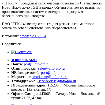
«ТГК-14» посещали в свою очередь объекты Эн+, в частности
Ново-Иркутскую ТЭЦ в рамках обмена опытом по развитию
производственных систем и внедрению программ
бережливого производства.
ПАО "ТГК-14" всегда открыто для развития совместного
опыта по совершенствованию энергосистемы.
Источник:
t.me/teploTGK14
Поделиться:
8 800 600-24-01
Почта:
post@info-pro.ru
Отдел продаж:
sales@info-pro.ru
HR
(для резюме):
post@info-pro.ru
Маркетинг:
marketing@info-pro.ru
Техподдержка:
service-desc@info-pro.ru
Юридический адрес:
115230, г. Москва, Каширское
шоссе, д. 13Б, помещ. 1/5
Офис в Самаре:
443063, г. Самара, Ново - Вокзальный
тупик 21/36, 4 этаж