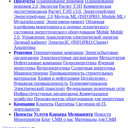
Продукты
Планирование режимов
Планирование
режимов 2.0
Экология
Расчет ТЭП
Коммерческая
диспетчеризация
Расчет ТЭП v3.0.
Энерготрейдинг
Энерготрейдинг 2.0
Модуль ML (INFOPRO: Module ML)
Мультибиллинг
Энергоменеджмент
Облачная
платформа мониторинга и оценки технического
состояния энергетического оборудования
Mobile
Mobile
2.0.
Управление транспортом электрической энергии
Личный кабинет
ЭлектроЗС (INFOPRO:Charge)
Аналитика
Решения
Генерирующие компании
Энергосбытовые
организации
Электросетевые организации
Металлургия
Нефтегазовые компании
Гидроэнергетика
Ядерная
энергетика
Ветроэнергетика
Солнечная энергетика
Машиностроение
Промышленность строительных
материалов
Химия и нефтехимия
Целлюлозно -
бумажная промышленность
Телекоммуникации
Электрический транспорт
Федеральные розничные сети
Инфраструктурные организации
Коммунальное
хозяйство
Производители оборудования для энергетики
Компания
Клиенты
Партнёры
Сведения об IT-
деятельности
Проекты
Услуги
Карьера
Медиацентр
Новости
Мероприятия
Блог
СМИ о нас
Материалы для СМИ