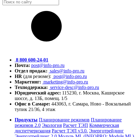
8 800 600-24-01
Почта:
post@info-pro.ru
Отдел продаж:
sales@info-pro.ru
HR
(для резюме):
post@info-pro.ru
Маркетинг:
marketing@info-pro.ru
Техподдержка:
service-desc@info-pro.ru
Юридический адрес:
115230, г. Москва, Каширское
шоссе, д. 13Б, помещ. 1/5
Офис в Самаре:
443063, г. Самара, Ново - Вокзальный
тупик 21/36, 4 этаж
Продукты
Планирование режимов
Планирование
режимов 2.0
Экология
Расчет ТЭП
Коммерческая
диспетчеризация
Расчет ТЭП v3.0.
Энерготрейдинг
Энерготрейдинг 2.0
Модуль ML (INFOPRO: Module ML)